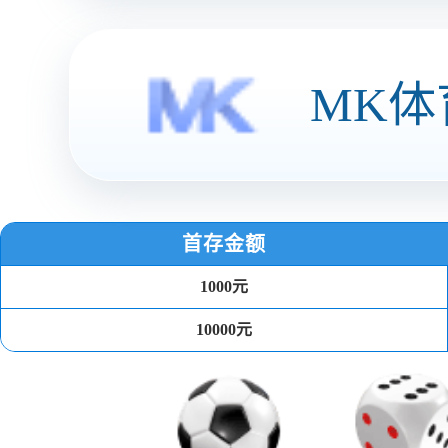
孙颖莎与河北队合同仅剩
塞恩斯排位赛
一年，国乒
拉塞尔，FI
2026-07-22
2026-07-26
推荐网站
乐鱼官方网站
好博体育下载
星空体育官网
完美官方网页版
星空入口
米兰体育官方网站