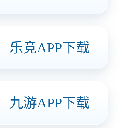
下一篇：
湖人vs勇士：追逐特雷·杨与米切尔