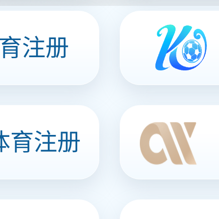
高位逼抢的“陷阱”与反制：
对手的高位逼抢往往试图通过锋线三人组封锁巴西
型”巧妙地将对手的强项转化为弱点。当对手前锋
给回撤的前腰。此时，一旦对手中场球员选择冒进
程序：一人拖住防守人，另两人立刻向对手防线
高的盘带精度和加速能力，这种向身后空间的冲
数据显示，巴西队在本届FIFAe世界杯中通过这种
攻推进距离比对手高出4.2米。更重要的是，这种
员（中后卫+后腰），一旦抢断失败，后场留下的
战术柔性：从“静态站位”到“
巴西队的“三前腰阵型”并非一成不变。在实战中
的站位密度。例如，面对法国队那种极具侵略性